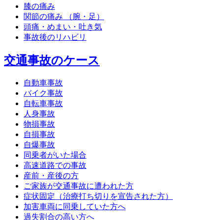
膝の痛み
関節の痛み （腕・足）
頭痛・めまい・吐き気
事故後のリハビリ
交通事故のケース
自動車事故
バイク事故
自転車事故
人身事故
物損事故
自損事故
自爆事故
同乗者がいた場合
高速道路での事故
産前・産後の方
ご家族が交通事故に遭われた方
症状固定（治療打ち切りを宣告された方）
加害車両に同乗していた方へ
過失割合の高い方へ