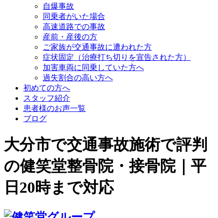
自爆事故
同乗者がいた場合
高速道路での事故
産前・産後の方
ご家族が交通事故に遭われた方
症状固定（治療打ち切りを宣告された方）
加害車両に同乗していた方へ
過失割合の高い方へ
初めての方へ
スタッフ紹介
患者様のお声一覧
ブログ
大分市で交通事故施術で評判
の健笑堂整骨院・接骨院｜平
日20時まで対応