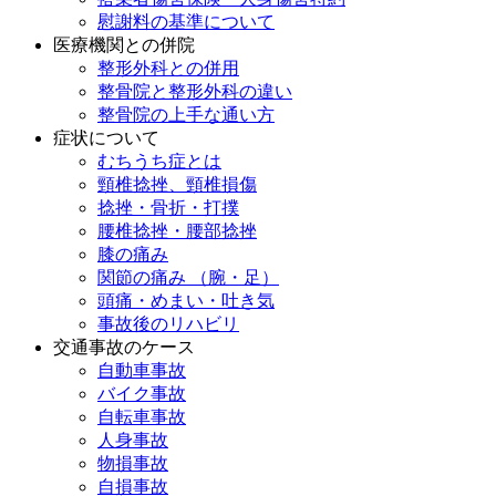
慰謝料の基準について
医療機関との併院
整形外科との併用
整骨院と整形外科の違い
整骨院の上手な通い方
症状について
むちうち症とは
頸椎捻挫、頸椎損傷
捻挫・骨折・打撲
腰椎捻挫・腰部捻挫
膝の痛み
関節の痛み （腕・足）
頭痛・めまい・吐き気
事故後のリハビリ
交通事故のケース
自動車事故
バイク事故
自転車事故
人身事故
物損事故
自損事故