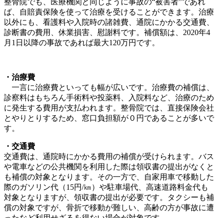
整骨院でも、医療機関と同じように事故の“被害者”であれ
ば、自賠責保険を使って治療を受けることができます。治療
以外にも、看護料や入院時の諸雑費、通院にかかる交通費、
診断書の費用、休業損害、慰謝料です。補償額は、2020年4
月1日以降の事故であれば最大120万円です。
・治療費
一言に治療費といっても幅が広いです。治療費の補償は、
診察料はもちろん手術料や投薬料、入院料など、治療のため
に発生する費用が支払われます。整骨院では、直接保険会社
とやりとりするため、窓口負担額が０円であることが多いで
す。
・交通費
交通費は、通院時にかかる費用の補償が受けられます。バス
や電車などの公共機関を利用した際は領収書の提出がなくと
も補償の対象となります。その一方で、自家用車で移動した
際のガソリン代（15円/㎞）や駐車場代、高速道路料金代も
対象となりますが、領収書の提出が必要です。タクシーも補
償の対象ですが、骨折で移動が難しい、高齢の方が事故に遭
ったなど利用せざるを得ない場合が対象です。