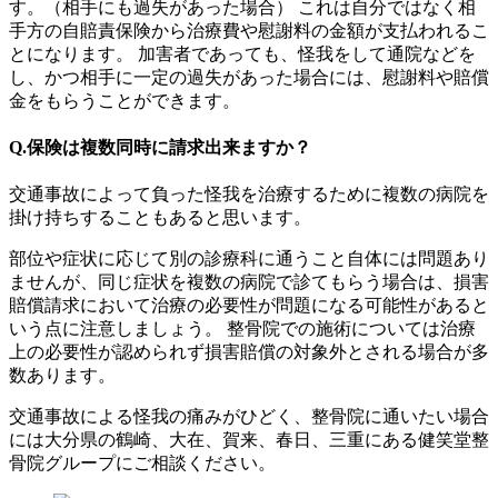
す。（相手にも過失があった場合） これは自分ではなく相
手方の自賠責保険から治療費や慰謝料の金額が支払われるこ
とになります。 加害者であっても、怪我をして通院などを
し、かつ相手に一定の過失があった場合には、慰謝料や賠償
金をもらうことができます。
Q.保険は複数同時に請求出来ますか？
交通事故によって負った怪我を治療するために複数の病院を
掛け持ちすることもあると思います。
部位や症状に応じて別の診療科に通うこと自体には問題あり
ませんが、同じ症状を複数の病院で診てもらう場合は、損害
賠償請求において治療の必要性が問題になる可能性があると
いう点に注意しましょう。 整骨院での施術については治療
上の必要性が認められず損害賠償の対象外とされる場合が多
数あります。
交通事故による怪我の痛みがひどく、整骨院に通いたい場合
には大分県の鶴崎、大在、賀来、春日、三重にある健笑堂整
骨院グループにご相談ください。