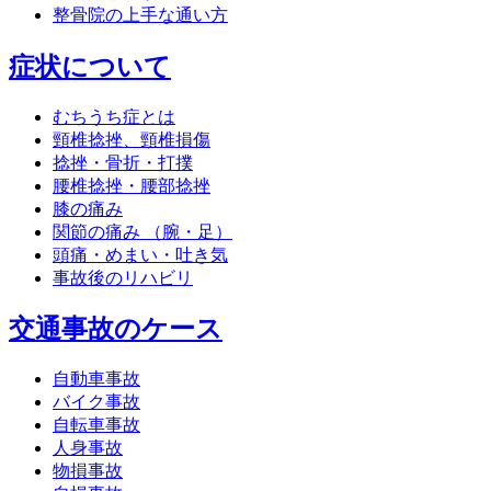
整骨院の上手な通い方
症状について
むちうち症とは
頸椎捻挫、頸椎損傷
捻挫・骨折・打撲
腰椎捻挫・腰部捻挫
膝の痛み
関節の痛み （腕・足）
頭痛・めまい・吐き気
事故後のリハビリ
交通事故のケース
自動車事故
バイク事故
自転車事故
人身事故
物損事故