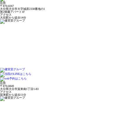
住所
〒870-0267
大分県大分市大字城原2338番地の1
第2後藤アパート1F
アクセス
大在駅から徒歩14分
住所
〒870-0849
大分県大分市賀来南1丁目1-83
アクセス
賀来駅から徒歩11分