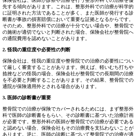
保険会社は、医師が診察や治療を行う整形外科での治療を優
先する傾向があります。これは、整形外科での治療が科学的
に証明された方法であることが多く、また医師が発行する診
断書が事故の損害賠償において重要な証拠となるからです。
そのため、整形外科での治療が十分でない場合や、整骨院で
の施術が適切でないと判断された場合、保険会社が整骨院へ
の通院費用を認めないことがあります。
2. 怪我の重症度や必要性の判断
保険会社は、怪我の重症度や整骨院での治療の必要性につい
て厳しく審査することがあります。例えば、軽いむち打ちや
捻挫などの怪我の場合、保険会社が整骨院での長期間の治療
を不必要と判断することがあります。その結果、整骨院での
通院が保険適用外とされる場合があります。
3. 医師の診断書が重要
整骨院での治療が保険でカバーされるためには、まず整形外
科で医師の診断書をもらい、その診断書に基づいた治療計画
が必要です。整形外科の医師が整骨院での治療が必要である
と認めない場合、保険会社もその治療費を支払わないことが
あります。逆に、医師の診断に基づいて整骨院での治療が適