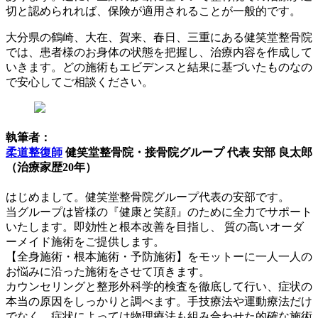
切と認められれば、保険が適用されることが一般的です。
大分県の鶴崎、大在、賀来、春日、三重にある健笑堂整骨院
では、患者様のお身体の状態を把握し、治療内容を作成して
いきます。どの施術もエビデンスと結果に基づいたものなの
で安心してご相談ください。
執筆者：
柔道整復師
健笑堂整骨院・接骨院グループ 代表 安部 良太郎
（治療家歴20年）
はじめまして。健笑堂整骨院グループ代表の安部です。
当グループは皆様の『健康と笑顔』のために全力でサポート
いたします。即効性と根本改善を目指し、 質の高いオーダ
ーメイド施術をご提供します。
【全身施術・根本施術・予防施術】をモットーに一人一人の
お悩みに沿った施術をさせて頂きます。
カウンセリングと整形外科学的検査を徹底して行い、症状の
本当の原因をしっかりと調べます。手技療法や運動療法だけ
でなく、症状によっては物理療法も組み合わせた的確な施術