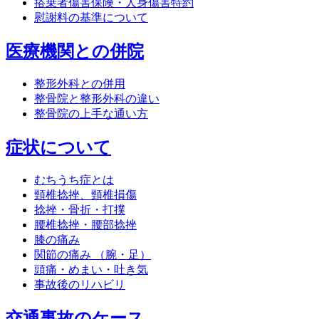
搭乗者傷害保険・人身傷害特約
慰謝料の基準について
医療機関との併院
整形外科との併用
整骨院と整形外科の違い
整骨院の上手な通い方
症状について
むちうち症とは
頸椎捻挫、頸椎損傷
捻挫・骨折・打撲
腰椎捻挫・腰部捻挫
膝の痛み
関節の痛み （腕・足）
頭痛・めまい・吐き気
事故後のリハビリ
交通事故のケース