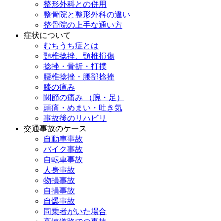
整形外科との併用
整骨院と整形外科の違い
整骨院の上手な通い方
症状について
むちうち症とは
頸椎捻挫、頸椎損傷
捻挫・骨折・打撲
腰椎捻挫・腰部捻挫
膝の痛み
関節の痛み （腕・足）
頭痛・めまい・吐き気
事故後のリハビリ
交通事故のケース
自動車事故
バイク事故
自転車事故
人身事故
物損事故
自損事故
自爆事故
同乗者がいた場合