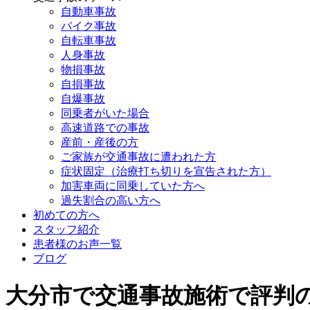
自動車事故
バイク事故
自転車事故
人身事故
物損事故
自損事故
自爆事故
同乗者がいた場合
高速道路での事故
産前・産後の方
ご家族が交通事故に遭われた方
症状固定（治療打ち切りを宣告された方）
加害車両に同乗していた方へ
過失割合の高い方へ
初めての方へ
スタッフ紹介
患者様のお声一覧
ブログ
大分市で交通事故施術で評判の