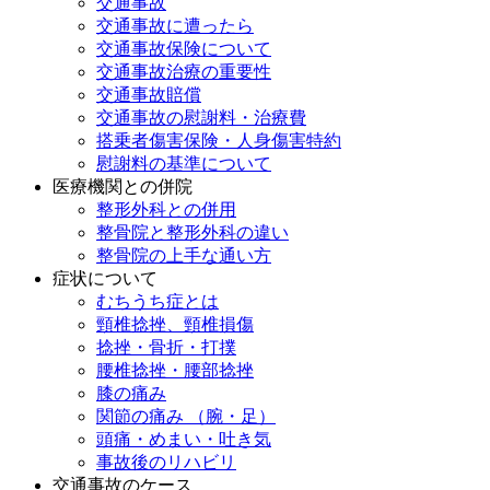
交通事故
交通事故に遭ったら
交通事故保険について
交通事故治療の重要性
交通事故賠償
交通事故の慰謝料・治療費
搭乗者傷害保険・人身傷害特約
慰謝料の基準について
医療機関との併院
整形外科との併用
整骨院と整形外科の違い
整骨院の上手な通い方
症状について
むちうち症とは
頸椎捻挫、頸椎損傷
捻挫・骨折・打撲
腰椎捻挫・腰部捻挫
膝の痛み
関節の痛み （腕・足）
頭痛・めまい・吐き気
事故後のリハビリ
交通事故のケース