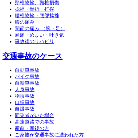
頸椎捻挫、頸椎損傷
捻挫・骨折・打撲
腰椎捻挫・腰部捻挫
膝の痛み
関節の痛み （腕・足）
頭痛・めまい・吐き気
事故後のリハビリ
交通事故のケース
自動車事故
バイク事故
自転車事故
人身事故
物損事故
自損事故
自爆事故
同乗者がいた場合
高速道路での事故
産前・産後の方
ご家族が交通事故に遭われた方