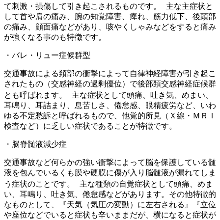
て刺激・損傷して引き起こされるものです。
主な主症状と
して首や肩の痛み、腕の知覚障害、痺れ、筋力低下、後頭部
の痛み、顔面痛などがあり、咳やくしゃみなどをすると痛み
が強くなる事のも特徴です。
・バレ・リュー症候群型
交通事故による頚部の衝撃によって自律神経障害が引き起こ
されたもの（交感神経の過剰優位）で後部頚交感神経症候群
とも呼ばれます。
主な症状として頭痛、吐き気、めまい、
耳鳴り、耳詰まり、息苦しさ、倦怠感、眼精疲労など、いわ
ゆる不定愁訴と呼ばれるもので、他覚的所見（Ｘ線・ＭＲＩ
検査など）に乏しい症状であることが特徴です。
・脳脊髄液減少症
交通事故など何らかの強い衝撃によって脳を保護している髄
液を包んでいるくも膜や硬膜に傷が入り脳髄液が漏れてしま
う症状のことです。
主な種類の自覚症状として頭痛、めま
い、耳鳴り、吐き気、倦怠感などがあります。その他特徴的
なものとして、『天気（気圧の変動）に左右される』『立位
や座位などでいると症状も辛いままだが、横になると症状が