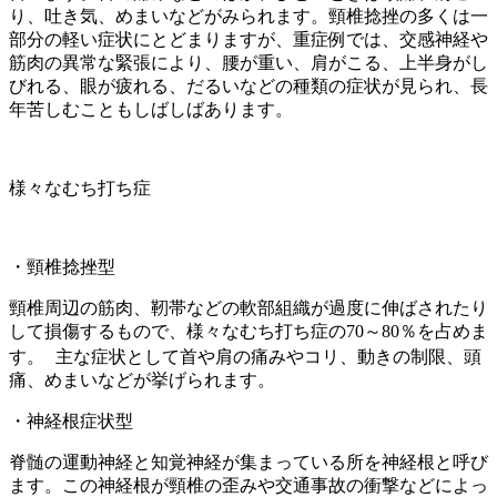
り、吐き気、めまいなどがみられます。頸椎捻挫の多くは一
部分の軽い症状にとどまりますが、重症例では、交感神経や
筋肉の異常な緊張により、腰が重い、肩がこる、上半身がし
びれる、眼が疲れる、だるいなどの種類の症状が見られ、長
年苦しむこともしばしばあります。
様々なむち打ち症
・頸椎捻挫型
頸椎周辺の筋肉、靭帯などの軟部組織が過度に伸ばされたり
して損傷するもので、様々なむち打ち症の70～80％を占めま
す。
主な症状として首や肩の痛みやコリ、動きの制限、頭
痛、めまいなどが挙げられます。
・神経根症状型
脊髄の運動神経と知覚神経が集まっている所を神経根と呼び
ます。この神経根が頸椎の歪みや交通事故の衝撃などによっ