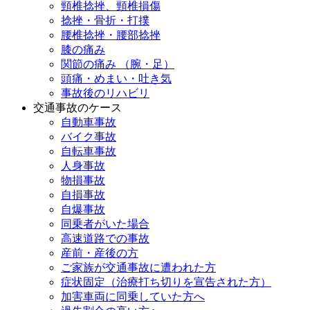
頸椎捻挫、頸椎損傷
捻挫・骨折・打撲
腰椎捻挫・腰部捻挫
膝の痛み
関節の痛み （腕・足）
頭痛・めまい・吐き気
事故後のリハビリ
交通事故のケース
自動車事故
バイク事故
自転車事故
人身事故
物損事故
自損事故
自爆事故
同乗者がいた場合
高速道路での事故
産前・産後の方
ご家族が交通事故に遭われた方
症状固定（治療打ち切りを宣告された方）
加害車両に同乗していた方へ