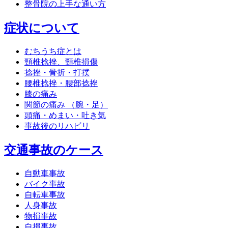
整骨院の上手な通い方
症状について
むちうち症とは
頸椎捻挫、頸椎損傷
捻挫・骨折・打撲
腰椎捻挫・腰部捻挫
膝の痛み
関節の痛み （腕・足）
頭痛・めまい・吐き気
事故後のリハビリ
交通事故のケース
自動車事故
バイク事故
自転車事故
人身事故
物損事故
自損事故