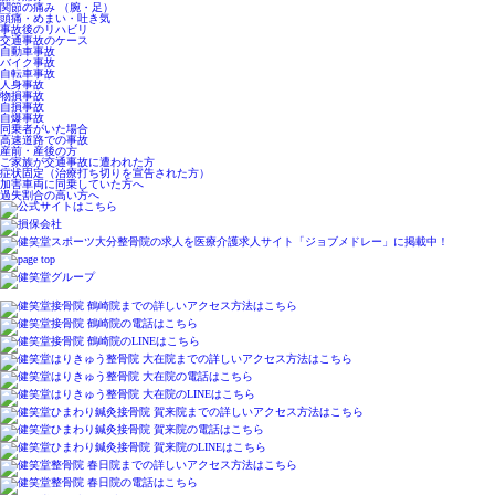
関節の痛み （腕・足）
頭痛・めまい・吐き気
事故後のリハビリ
交通事故のケース
自動車事故
バイク事故
自転車事故
人身事故
物損事故
自損事故
自爆事故
同乗者がいた場合
高速道路での事故
産前・産後の方
ご家族が交通事故に遭われた方
症状固定（治療打ち切りを宣告された方）
加害車両に同乗していた方へ
過失割合の高い方へ