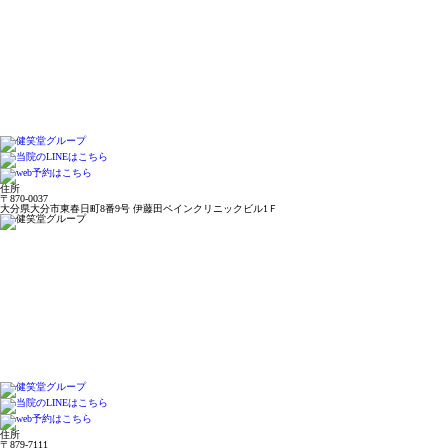
住所
〒870-0037
大分県大分市東春日町8番9号 伊藤田ペインクリニックビル1Ｆ
住所
〒879-7111