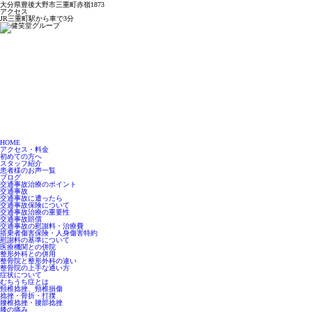
大分県豊後大野市三重町赤嶺1873
アクセス
JR三重町駅から車で3分
HOME
アクセス・料金
初めての方へ
スタッフ紹介
患者様のお声一覧
ブログ
交通事故治療のポイント
交通事故
交通事故に遭ったら
交通事故保険について
交通事故治療の重要性
交通事故賠償
交通事故の慰謝料・治療費
搭乗者傷害保険・人身傷害特約
慰謝料の基準について
医療機関との併院
整形外科との併用
整骨院と整形外科の違い
整骨院の上手な通い方
症状について
むちうち症とは
頸椎捻挫、頸椎損傷
捻挫・骨折・打撲
腰椎捻挫・腰部捻挫
膝の痛み