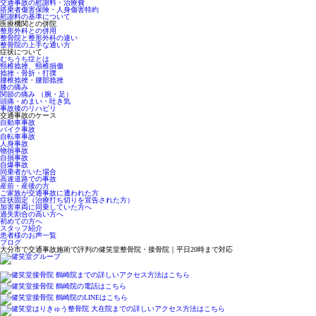
交通事故の慰謝料・治療費
搭乗者傷害保険・人身傷害特約
慰謝料の基準について
医療機関との併院
整形外科との併用
整骨院と整形外科の違い
整骨院の上手な通い方
症状について
むちうち症とは
頸椎捻挫、頸椎損傷
捻挫・骨折・打撲
腰椎捻挫・腰部捻挫
膝の痛み
関節の痛み （腕・足）
頭痛・めまい・吐き気
事故後のリハビリ
交通事故のケース
自動車事故
バイク事故
自転車事故
人身事故
物損事故
自損事故
自爆事故
同乗者がいた場合
高速道路での事故
産前・産後の方
ご家族が交通事故に遭われた方
症状固定（治療打ち切りを宣告された方）
加害車両に同乗していた方へ
過失割合の高い方へ
初めての方へ
スタッフ紹介
患者様のお声一覧
ブログ
大分市で交通事故施術で評判の健笑堂整骨院・接骨院｜平日20時まで対応