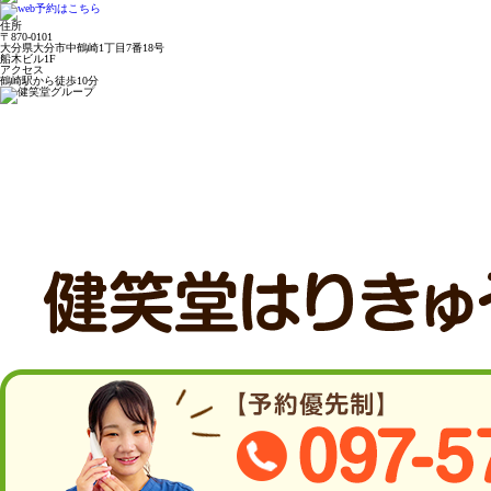
住所
〒870-0101
大分県大分市中鶴崎1丁目7番18号
船木ビル1F
アクセス
鶴崎駅から徒歩10分